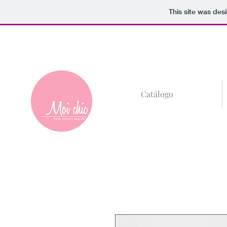
This site was des
+52 (81)8685-59
Catálogo