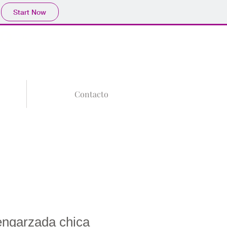
Start Now
Tu Carrito
Log In
Contacto
engarzada chica