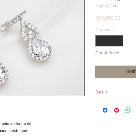
SKU: AGEXT2
Price
MX$450.00
Quantity
*
Out of Stock
Noti
Details
Precios sujetos 
*Los inventario
en caso de que e
 rodio en forma de
momento de hace
nico a este tipo