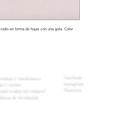
central se contac
cambio de model
tiene en inventar
entrega es de 4
rodio en forma de hojas con una gota. Color
yuda
Redes Sociales
Facebook
rminos y condiciones
Instagram
go y envios
Pinterest
omó realizo mi compra?
líticas de devolución