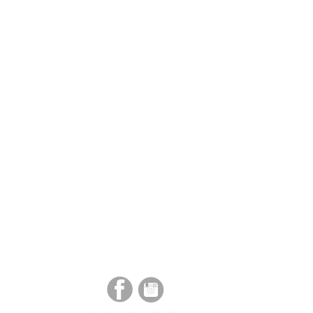
tara al cliente para el
o o reembolso. ** Si no se
io en tienda el tiempo de
 a 6 semanas