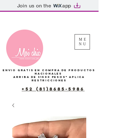
Join us on the
app
Tu Carrito
ME
NU
Envio gratis en compra de productos
Nacionales
arriba de $1500 pesos*
Aplica
restricciones
+52 (81)8685-5986