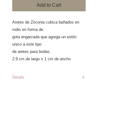
Add to Cart
Aretes de Zirconia cubica bañados en
rodio en forma de
gota engarzada que agrega un estilo
unico a este tipo
de aretes para bodas.
2.9 cm de largo x 1 cm de ancho
Details
Precios sujetos a cambio sin
previo aviso *Los inventarios
cambian constantemente, en
caso de que el producto este
Información
Catálogo
agotado al momento de hacer
Nosotros
el pedido a la bodega central
Workshops y
asesorias