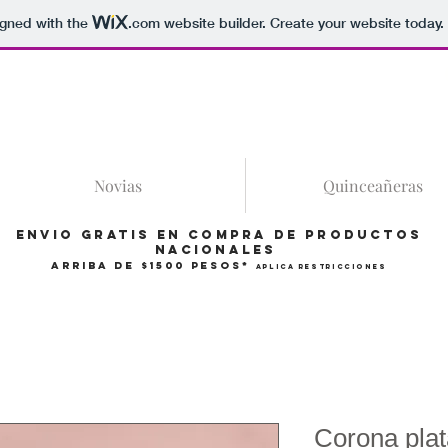
igned with the
.com
website builder. Create your website today.
86
Novias
Quinceañeras
Envio gratis en compra de productos
Nacionales
arriba de $1500 pesos*
Aplica restricciones
Corona plat