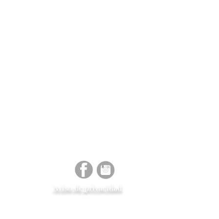
tará al cliente para el
o o reembolso.
en inventario en tienda, el
ga es de 4 a 6 semanas.
Aviso de
privacidad