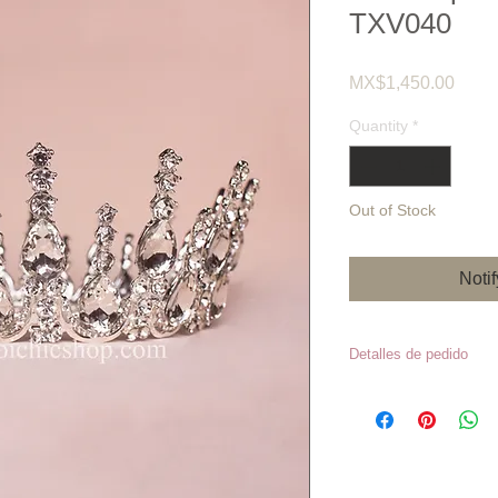
TXV040
Price
MX$1,450.00
Quantity
*
Out of Stock
Noti
Detalles de pedido
Precios sujetos 
*Los inventario
en caso de que e
momento de hace