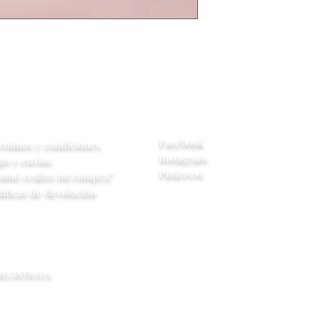
central se contac
cambio de model
**Si no se tiene 
tiempo de entre
yuda
Redes Sociales
Facebook
rminos y condiciones
Instagram
go y envios
Pinterest
omó realizo mi compra?
líticas de devolución
 REGISTRADA