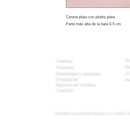
Corona plata con piedra plata
Parte más alta de la tiara 6.5 cm
A
Información
Te
Catálogo
Pa
Nosotros
¿C
Workshops y
asesorias
Franquicias
Po
Mayoreo de vestidos
Contacto
Derechos reservados Moi chic 2023 MARCA