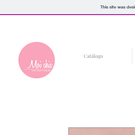
This site was des
+52 (81)8685-59
Catálogo