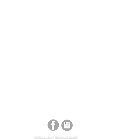
tara al cliente para el
o o reembolso. ** Si no se
io en tienda el tiempo de
 a 6 semanas
Aviso de
privacidad