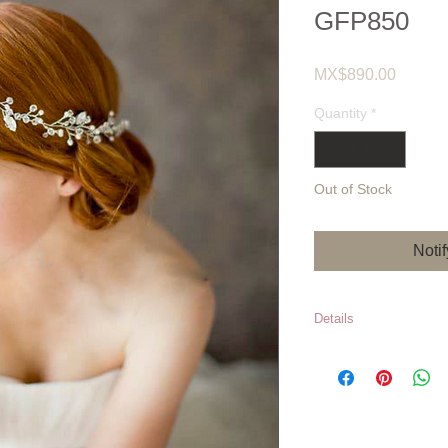
GFP850
Price
MX$890.00
Quantity
*
Out of Stock
Noti
Details
Precios sujetos 
*Los inventario
en caso de que e
momento de hace