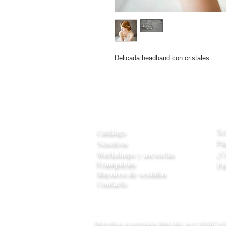
Delicada headband con cristales
A
Información
Te
Catálogo
Pa
Nosotros
¿C
Workshops y
asesorias
Franquicias
Po
Mayoreo de vestidos
Contacto
Derechos reservados Moi chic 2023 MARCA