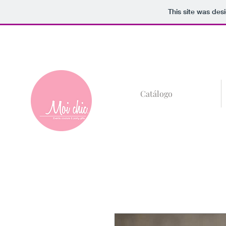
This site was des
+52 (81)8685-59
Catálogo