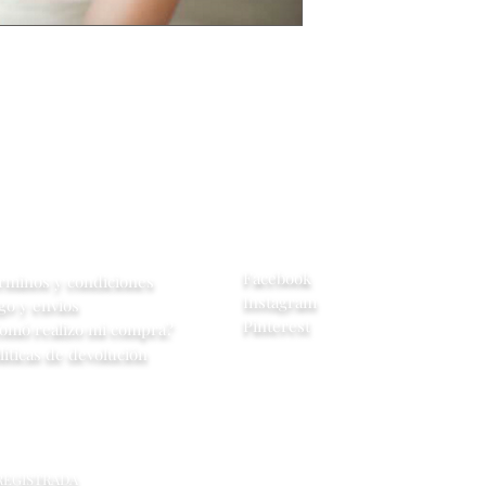
central se contac
cambio de model
tiene en inventar
entrega es de 4
yuda
Redes Sociales
Facebook
rminos y condiciones
Instagram
go y envios
Pinterest
omó realizo mi compra?
líticas de devolución
 REGISTRADA