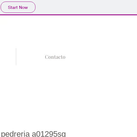
Start Now
Tu Carrito
Log In
Contacto
 pedreria a01295sg