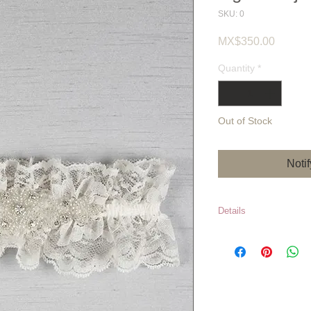
SKU: 0
Price
MX$350.00
Quantity
*
Out of Stock
Noti
Details
Precios sujetos 
*Los inventario
en caso de que e
momento de hace