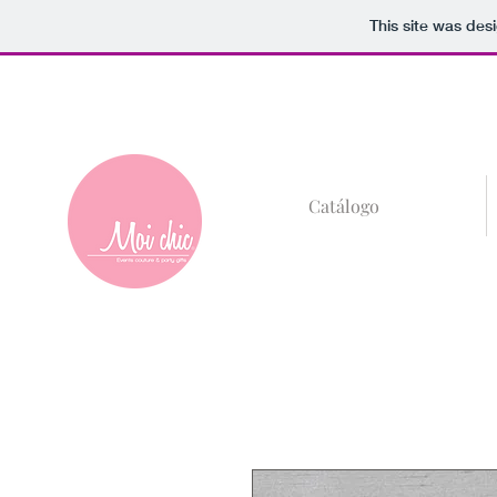
This site was des
+52 (81)8685-59
Catálogo