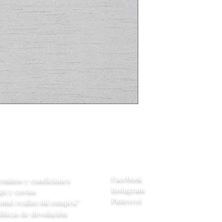
central se contac
cambio de model
tiene en inventar
entrega es de 4
yuda
Redes Sociales
Facebook
rminos y condiciones
Instagram
go y envios
Pinterest
omó realizo mi compra?
líticas de devolución