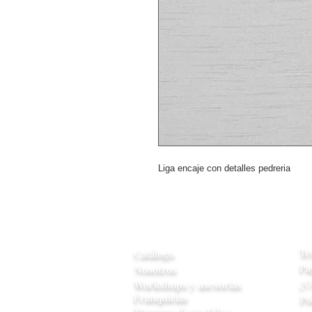
Liga encaje con detalles pedreria
A
Información
Te
Catálogo
Pa
Nosotros
¿C
Workshops y
asesorias
Franquicias
Po
Mayoreo de vestidos