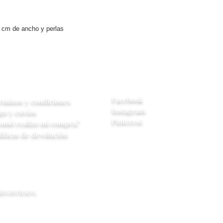
2 cm de ancho y perlas
yuda
Redes Sociales
Facebook
rminos y condiciones
Instagram
go y envios
Pinterest
omó realizo mi compra?
líticas de devolución
 REGISTRADA