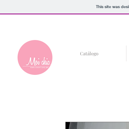
This site was des
+52 (81)8685-59
Catálogo