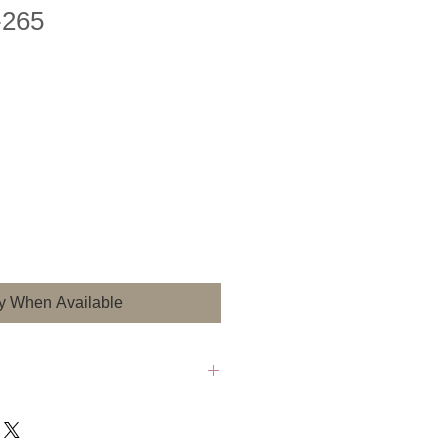
-265
fy When Available
po de entrega de 4-6
 sujetos a cambio sin