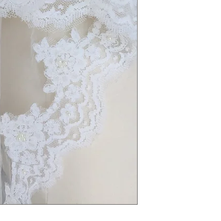
previo aviso *Lo
constantemente,
este agotado al
pedido a la bode
cliente para el 
reembolso.