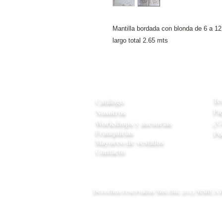
Mantilla bordada con blonda de 6 a 1
largo total 2.65 mts 
A
Información
Te
Catálogo
Pa
Nosotros
¿C
Workshops y
asesorias
Franquicias
Po
Mayoreo de vestidos
Contacto
Derechos reservados Moi chic 2023 MARCA