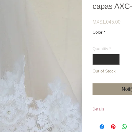
capas AXC
Price
MX$1,045.00
Color
*
Quantity
*
Out of Stock
Noti
Details
Bajo pedido tiem
semanas Precios