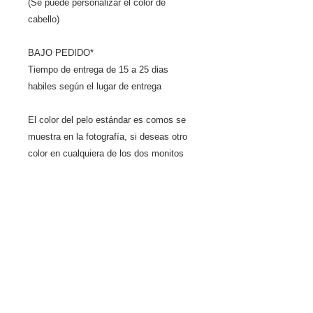
(Se puede personalizar el color de 
cabello) 
BAJO PEDIDO*
Tiempo de entrega de 15 a 25 dias 
habiles según el lugar de entrega
El color del pelo estándar es comos se 
muestra en la fotografía, si deseas otro 
color en cualquiera de los dos monitos 
elije aquí
Detalles
Tamaño 14cm de altura cada
Políticas de cancelación
una *Disponibilidad sujeta a
1. En productos a pedido (los
cambios sin previo aviso (en
productos a pedido se
caso de no haber inventario