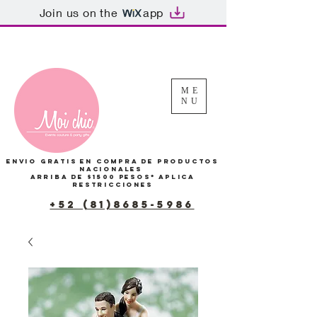
Join us on the
app
Tu Carrito
ME
NU
Envio gratis en compra de productos
Nacionales
arriba de $1500 pesos*
Aplica
restricciones
+52 (81)8685-5986