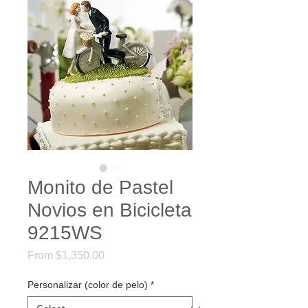
Monito de Pastel
Novios en Bicicleta
9215WS
Sale
From
$1,350.00
Price
Personalizar (color de pelo)
*