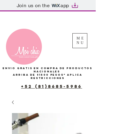
Join us on the
app
Tu Carrito
ME
NU
Envio gratis en compra de productos
Nacionales
arriba de $1500 pesos*
Aplica
restricciones
+52 (81)8685-5986