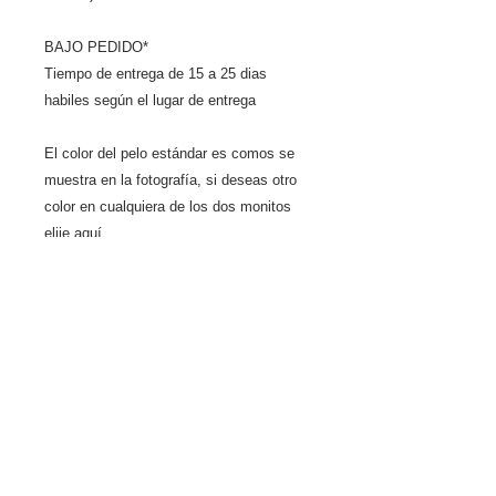
BAJO PEDIDO*
Tiempo de entrega de 15 a 25 dias 
habiles según el lugar de entrega
El color del pelo estándar es comos se 
muestra en la fotografía, si deseas otro 
color en cualquiera de los dos monitos 
elije aquí
Detalles
Tamaño 14cm de altura cada
Políticas de cancelación
una *Disponibilidad sujeta a
1. En productos a pedido (los
cambios sin previo aviso (en
productos a pedido se
caso de no haber inventario
considera cualquier articulo
con proveedor se procederá a
que son elaborados o
comunicarlo al cliente para