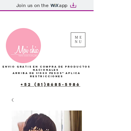
Join us on the
app
Tu Carrito
ME
NU
Envio gratis en compra de productos
Nacionales
arriba de $1500 pesos*
Aplica
restricciones
+52 (81)8685-5986