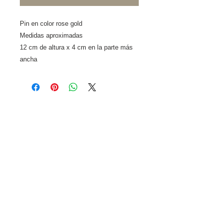
Pin en color rose gold
Medidas aproximadas 
12 cm de altura x 4 cm en la parte más 
ancha 
Información
Catálogo
Nosotros
Workshops y
asesorias
Franquicias
Mayoreo de vestidos
Políticas de devolución
Pago y envios
¿Comó realizo mi compra?
Terminos y condiciones
Contacto