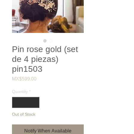
Pin rose gold (set
de 4 piezas)
pin1503
Price
MX$599.00
Quantity
*
Out of Stock
Notify When Available