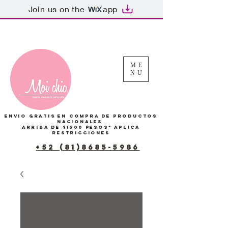
Join us on the
app
Tu Carrito
ME
NU
Envio gratis en compra de productos
Nacionales
arriba de $1500 pesos*
Aplica
restricciones
+52 (81)8685-5986