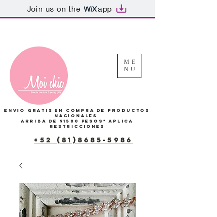
Join us on the
app
Tu Carrito
ME
NU
Envio gratis en compra de productos
Nacionales
arriba de $1500 pesos*
Aplica
restricciones
+52 (81)8685-5986