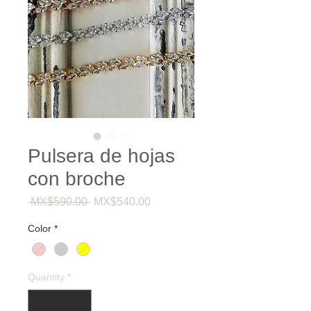
Pulsera de hojas
con broche
Regular
Sale
 MX$590.00 
MX$540.00
Price
Price
Color
*
Quantity
*