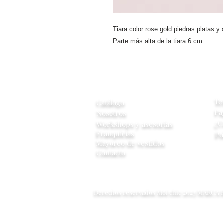
Tiara color rose gold piedras platas 
Parte más alta de la tiara 6 cm
A
Información
Te
Catálogo
Pa
Nosotros
¿C
Workshops y
asesorias
Franquicias
Po
Mayoreo de vestidos
Contacto
Derechos reservados Moi chic 2023 MARCA