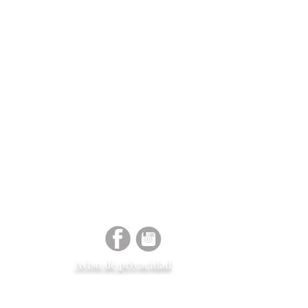
tará al cliente para el
o o reembolso.
en inventario en tienda, el
ga es de 4 a 6 semanas.
Aviso de
privacidad