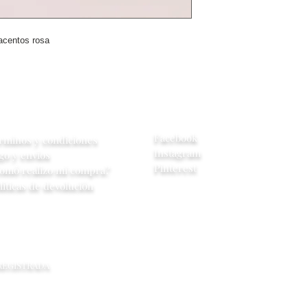
central se contac
cambio de model
y acentos rosa
**Si no se tiene 
tiempo de entre
yuda
Redes Sociales
Facebook
rminos y condiciones
Instagram
go y envios
Pinterest
omó realizo mi compra?
líticas de devolución
 REGISTRADA