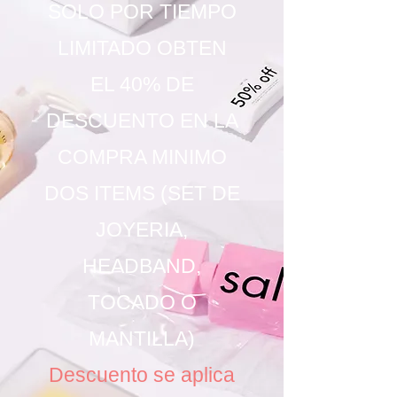
SOLO POR TIEMPO
LIMITADO OBTEN
EL 40% DE
DESCUENTO EN LA
COMPRA MINIMO
DOS ITEMS (SET DE
JOYERIA,
HEADBAND,
TOCADO O
MANTILLA)
Descuento se aplica