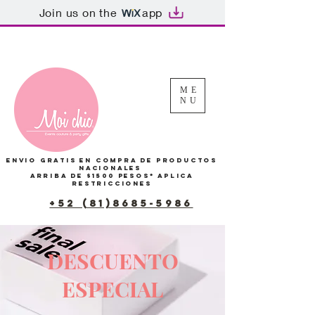
Join us on the
app
Tu Carrito
ME
NU
Envio gratis en compra de productos
Nacionales
arriba de $1500 pesos*
Aplica
restricciones
+52 (81)8685-5986
DESCUENTO
ESPECIAL